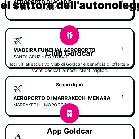
nel settore dell'autonoleg
AEROPORTO DI AGADIR
AGADIR - MOROCCO
MADEIRA FUNCHAL AEROPORTO
Club Goldcar
SANTA CRUZ - PORTUGAL
Iscriviti all'esclusivo Club di Goldcar e beneficia di offerte e
sconti dedicati ai nostri clienti migliori.
Scopri di più
AEROPORTO DI MARRAKECH-MENARA
MARRAKECH - MOROCCO
App Goldcar