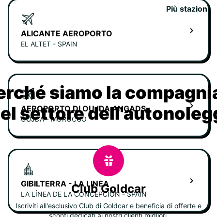
Più stazioni
ALICANTE AEROPORTO
EL ALTET - SPAIN
erché siamo la compagn
nel settore dell'autonoleg
AEROPORTO DI OUJDA ANGADS
OUJDA - MOROCCO
GIBILTERRA - LA LINEA
Club Goldcar
LA LÍNEA DE LA CONCEPCIÓN - SPAIN
Iscriviti all'esclusivo Club di Goldcar e beneficia di offerte e
sconti dedicati ai nostri clienti migliori.