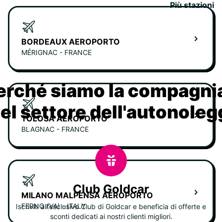
Più stazioni
BORDEAUX AEROPORTO
MÉRIGNAC - FRANCE
erché siamo la compagn
nel settore dell'autonoleg
TOLOSA AEROPORTO
BLAGNAC - FRANCE
Club Goldcar
MILANO MALPENSA AEROPORTO
FERNO (VA) - ITALY
Iscriviti all'esclusivo Club di Goldcar e beneficia di offerte e
sconti dedicati ai nostri clienti migliori.