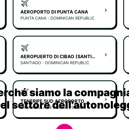
AEROPORTO DI PUNTA CANA
PUNTA CANA - DOMINICAN REPUBLIC
AEROPUERTO DI CIBAO (SANTIAGO)
SANTIAGO - DOMINICAN REPUBLIC
erché siamo la compagn
TENERIFE SUD AEROPORTO
nel settore dell'autonoleg
GRANADILLA DE ABONA - SPAIN