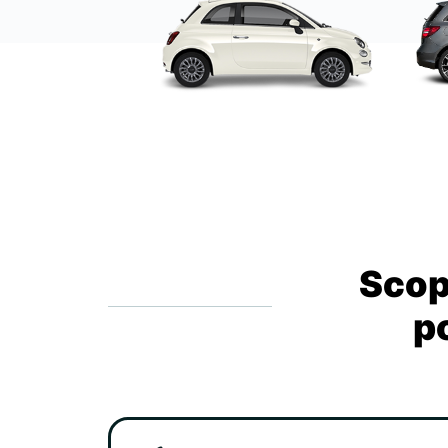
Scopr
po