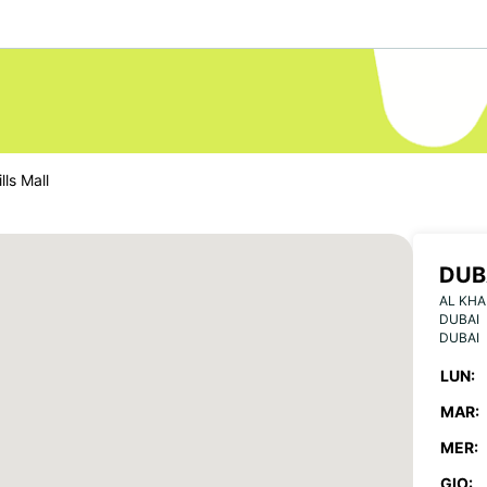
lls Mall
DUB
AL KHA
DUBAI
DUBAI
LUN:
MAR:
MER:
GIO: