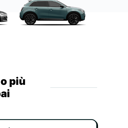
io più
bai