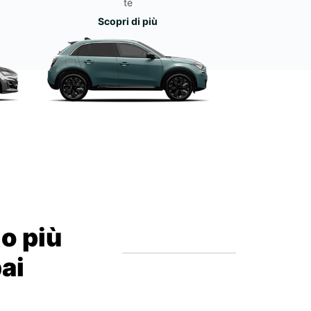
te
Scopri di più
io più
bai