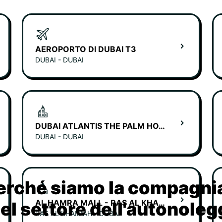
AEROPORTO DI DUBAI T3
DUBAI - DUBAI
DUBAI ATLANTIS THE PALM HOTEL
DUBAI - DUBAI
erché siamo la compagn
AL HAMRA MALL - RAS AL KHAIMAH
nel settore dell'autonoleg
RAS AL KHAIMAH - DUBAI