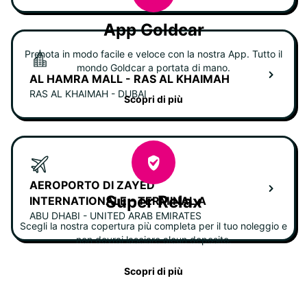
App Goldcar
Prenota in modo facile e veloce con la nostra App. Tutto il
mondo Goldcar a portata di mano.
AL HAMRA MALL - RAS AL KHAIMAH
RAS AL KHAIMAH - DUBAI
Scopri di più
AEROPORTO DI ZAYED
Super Relax
INTERNATIONALE - TERMINAL A
ABU DHABI - UNITED ARAB EMIRATES
Scegli la nostra copertura più completa per il tuo noleggio e
non dovrai lasciare alcun deposito.
Scopri di più