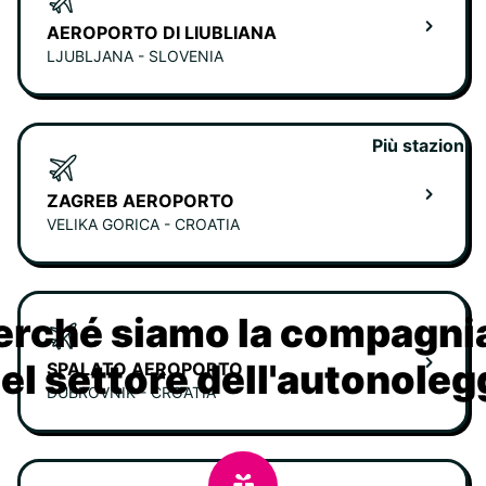
AEROPORTO DI LIUBLIANA
LJUBLJANA - SLOVENIA
Più stazioni
ZAGREB AEROPORTO
VELIKA GORICA - CROATIA
erché siamo la compagn
nel settore dell'autonoleg
SPALATO AEROPORTO
DUBROVNIK - CROATIA