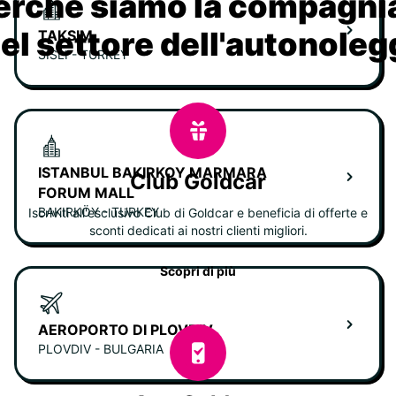
erché siamo la compagn
nel settore dell'autonoleg
TAKSIM
SISLI - TURKEY
ISTANBUL BAKIRKOY MARMARA
Club Goldcar
FORUM MALL
BAKIRKÖY - TURKEY
Iscriviti all'esclusivo Club di Goldcar e beneficia di offerte e
sconti dedicati ai nostri clienti migliori.
Scopri di più
AEROPORTO DI PLOVDIV
PLOVDIV - BULGARIA