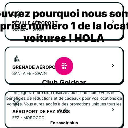
uvrez pourquoi nous s
eprise número 1 de la loca
SÉVILLE AÉROPORT
SEVILLA - SPAIN
voitures ! HOLA
GRENADE AÉROPORT
SANTA FE - SPAIN
Club Goldcar
Rejoignez notre club réservé aux clients como vous et
bénéficiez de réductions et de cadeaux pour vos locations de
voitures. Vous aurez accès à des promotions uniques tous les
mois.
AÉROPORT DE FEZ SAISS
FEZ - MOROCCO
En savoir plus