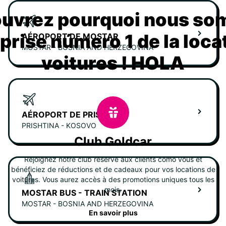
uvrez pourquoi nous s
eprise número 1 de la loca
AÉROPORT DE MOSTAR
MOSTAR - BOSNIA AND HERZEGOVINA
voitures ! HOLA
AÉROPORT DE PRISTINA
PRISHTINA - KOSOVO
Club Goldcar
Rejoignez notre club réservé aux clients como vous et
bénéficiez de réductions et de cadeaux pour vos locations de
voitures. Vous aurez accès à des promotions uniques tous les
mois.
MOSTAR BUS - TRAIN STATION
MOSTAR - BOSNIA AND HERZEGOVINA
En savoir plus