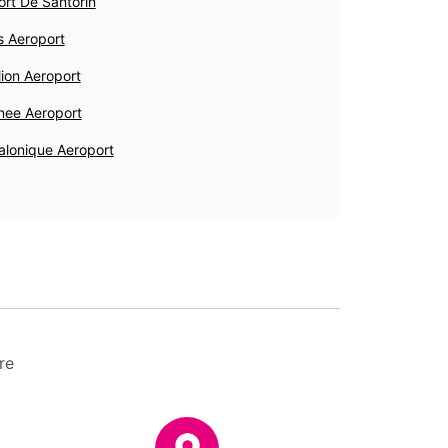
rt De Santorin
s Aeroport
ion Aeroport
nee Aeroport
alonique Aeroport
re