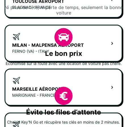
TOULOUSE AÉROPORT
Ni prise de tête, ni perte de temps, seulement la bonne
BLAGNAC - FRANCE
voiture
MILAN - MALPENSA AÉROPORT
FERNO (VA) - ITALY
Le bon prix
Économise sur la route avec une location de voiture pas chère.
MARSEILLE AÉROPORT
MARIGNANE - FRANCE
Évite les files d’attente
Choisis Key'N Go et récupère tes clés en moins de 2 minutes.