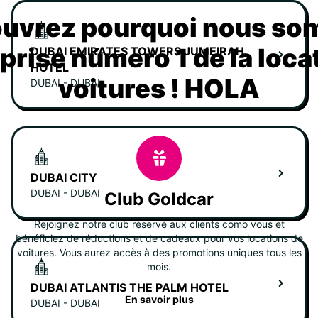
uvrez pourquoi nous s
eprise número 1 de la loca
DUBAI EMIRATES TOWERS JUMEIRAH
HOTEL
voitures ! HOLA
DUBAI - DUBAI
DUBAI CITY
DUBAI - DUBAI
Club Goldcar
Rejoignez notre club réservé aux clients como vous et
bénéficiez de réductions et de cadeaux pour vos locations de
voitures. Vous aurez accès à des promotions uniques tous les
mois.
DUBAI ATLANTIS THE PALM HOTEL
En savoir plus
DUBAI - DUBAI