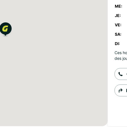
ME:
JE:
VE:
SA:
DI:
Ces ho
des jou