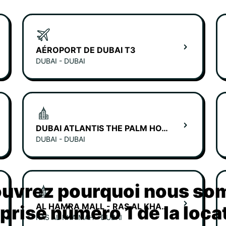
AÉROPORT DE DUBAI T3
DUBAI - DUBAI
DUBAI ATLANTIS THE PALM HOTEL
DUBAI - DUBAI
uvrez pourquoi nous s
AL HAMRA MALL - RAS AL KHAIMAH
eprise número 1 de la loca
RAS AL KHAIMAH - DUBAI