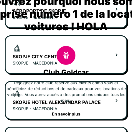
uvrez pourquoi nous s
eprise número 1 de la loca
AÉROPORT DE SKOPJE
SKOPJE - MACEDONIA
voitures ! HOLA
SKOPJE CITY CENTER
SKOPJE - MACEDONIA
Club Goldcar
Rejoignez notre club réservé aux clients como vous et
bénéficiez de réductions et de cadeaux pour vos locations de
voitures. Vous aurez accès à des promotions uniques tous les
mois.
SKOPJE HOTEL ALEKSANDAR PALACE
SKOPJE - MACEDONIA
En savoir plus