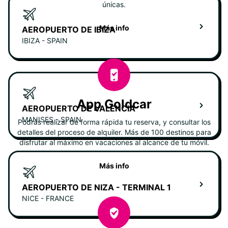
únicas.
Más info
AEROPUERTO DE IBIZA
IBIZA - SPAIN
App Goldcar
AEROPUERTO DE VALENCIA
MANISES - SPAIN
Podrás realizar de forma rápida tu reserva, y consultar los
detalles del proceso de alquiler. Más de 100 destinos para
disfrutar al máximo en vacaciones al alcance de tu móvil.
Más info
AEROPUERTO DE NIZA - TERMINAL 1
NICE - FRANCE