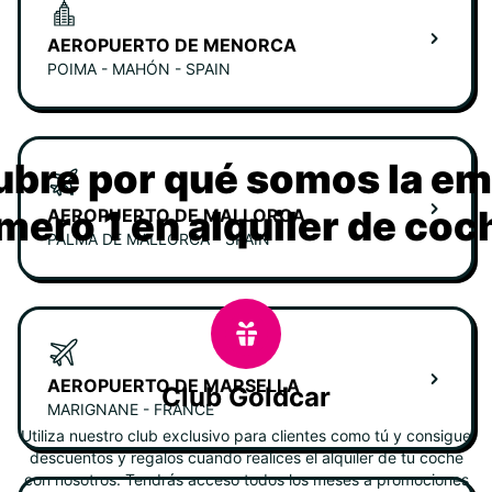
AEROPUERTO DE MENORCA
POIMA - MAHÓN - SPAIN
bre por qué somos la e
mero 1 en alquiler de coc
AEROPUERTO DE MALLORCA
PALMA DE MALLORCA - SPAIN
AEROPUERTO DE MARSELLA
Club Goldcar
MARIGNANE - FRANCE
Utiliza nuestro club exclusivo para clientes como tú y consigue
descuentos y regalos cuando realices el alquiler de tu coche
con nosotros. Tendrás acceso todos los meses a promociones