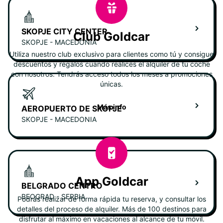
SKOPJE CITY CENTER
Club Goldcar
SKOPJE - MACEDONIA
Utiliza nuestro club exclusivo para clientes como tú y consigue
descuentos y regalos cuando realices el alquiler de tu coche
con nosotros. Tendrás acceso todos los meses a promociones
únicas.
Más info
AEROPUERTO DE SKOPJE
SKOPJE - MACEDONIA
App Goldcar
BELGRADO CENTRO
BEOGRAD - SERBIA
Podrás realizar de forma rápida tu reserva, y consultar los
detalles del proceso de alquiler. Más de 100 destinos para
disfrutar al máximo en vacaciones al alcance de tu móvil.