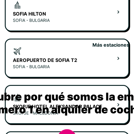
SOFIA HILTON
SOFIA - BULGARIA
Más estaciones
AEROPUERTO DE SOFIA T2
SOFIA - BULGARIA
bre por qué somos la e
mero 1 en alquiler de coc
SKOPJE HOTEL ALEKSANDAR PALACE
SKOPJE - MACEDONIA