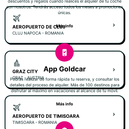
descuentos y regalos cuando realices el alquiler de tu coche
con nosotros. Tendrás acceso todos los meses a promociones
únicas.
Más info
AEROPUERTO DE CLUJ
CLUJ NAPOCA - ROMANIA
App Goldcar
GRAZ CITY
GRAZ - AUSTRIA
Podrás realizar de forma rápida tu reserva, y consultar los
detalles del proceso de alquiler. Más de 100 destinos para
disfrutar al máximo en vacaciones al alcance de tu móvil.
Más info
AEROPUERTO DE TIMISOARA
TIMISOARA - ROMANIA