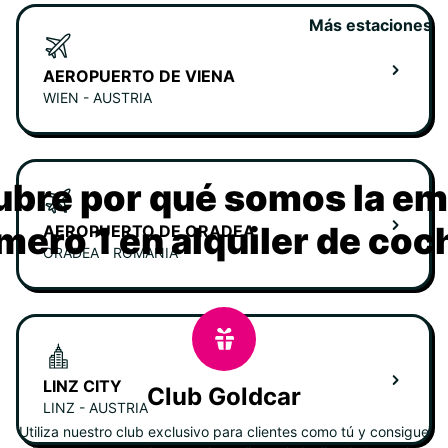
Más estaciones
AEROPUERTO DE VIENA
WIEN - AUSTRIA
bre por qué somos la e
mero 1 en alquiler de coc
AEROPUERTO DE ORADEA
ORADEA - ROMANIA
LINZ CITY
Club Goldcar
LINZ - AUSTRIA
Utiliza nuestro club exclusivo para clientes como tú y consigue