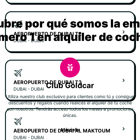
bre por qué somos la e
mero 1 en alquiler de coc
AEROPUERTO DE DUBAI T2
DUBAI - DUBAI
AEROPUERTO DE DUBAI T3
Club Goldcar
DUBAI - DUBAI
Utiliza nuestro club exclusivo para clientes como tú y consigue
descuentos y regalos cuando realices el alquiler de tu coche
con nosotros. Tendrás acceso todos los meses a promociones
únicas.
Más info
AEROPUERTO DE DUBAI AL MAKTOUM
DUBAI - DUBAI