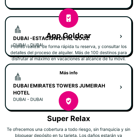
App Goldcar
DUBAI -ESTACIÓN DE AL QOUZ
DUBAI - DUBAI
Podrás realizar de forma rápida tu reserva, y consultar los
detalles del proceso de alquiler. Más de 100 destinos para
disfrutar al máximo en vacaciones al alcance de tu móvil.
Más info
DUBAI EMIRATES TOWERS JUMEIRAH
HOTEL
DUBAI - DUBAI
Super Relax
Te ofrecemos una cobertura a todo riesgo, sin franquicia y sin
bloquear depósito en tu tarjeta. Los daños estarán ya