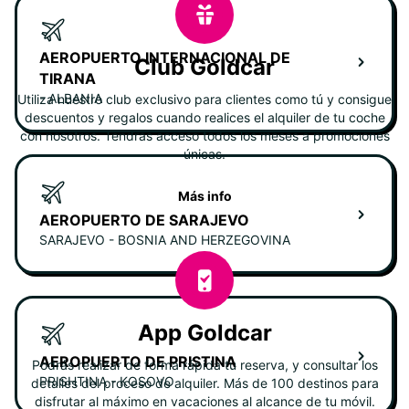
AEROPUERTO INTERNACIONAL DE
Club Goldcar
TIRANA
- ALBANIA
Utiliza nuestro club exclusivo para clientes como tú y consigue
descuentos y regalos cuando realices el alquiler de tu coche
con nosotros. Tendrás acceso todos los meses a promociones
únicas.
Más info
AEROPUERTO DE SARAJEVO
SARAJEVO - BOSNIA AND HERZEGOVINA
App Goldcar
AEROPUERTO DE PRISTINA
Podrás realizar de forma rápida tu reserva, y consultar los
PRISHTINA - KOSOVO
detalles del proceso de alquiler. Más de 100 destinos para
disfrutar al máximo en vacaciones al alcance de tu móvil.