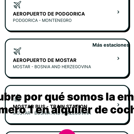
AEROPUERTO DE PODGORICA
PODGORICA - MONTENEGRO
Más estaciones
AEROPUERTO DE MOSTAR
MOSTAR - BOSNIA AND HERZEGOVINA
bre por qué somos la e
mero 1 en alquiler de coc
MOSTAR BUS - TRAIN STATION
MOSTAR - BOSNIA AND HERZEGOVINA