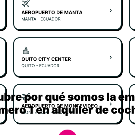
AEROPUERTO DE MANTA
MANTA - ECUADOR
QUITO CITY CENTER
QUITO - ECUADOR
bre por qué somos la e
AEROPUERTO DE MONTEVIDEO
mero 1 en alquiler de coc
MONTEVIDEO - URUGUAY