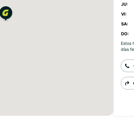
JU:
VI:
SA:
DO:
Estos 
días fe