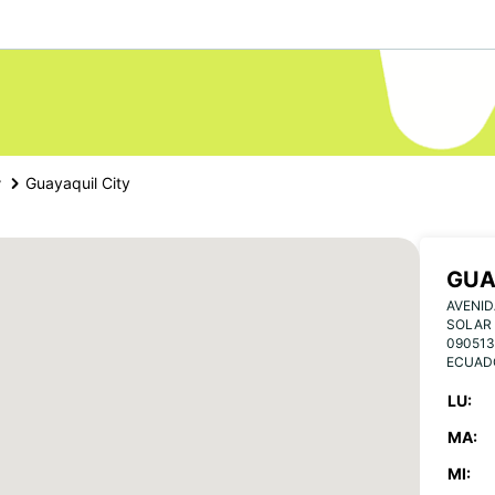
r
Guayaquil City
GUA
AVENID
SOLAR 
090513
ECUAD
LU:
MA:
MI: