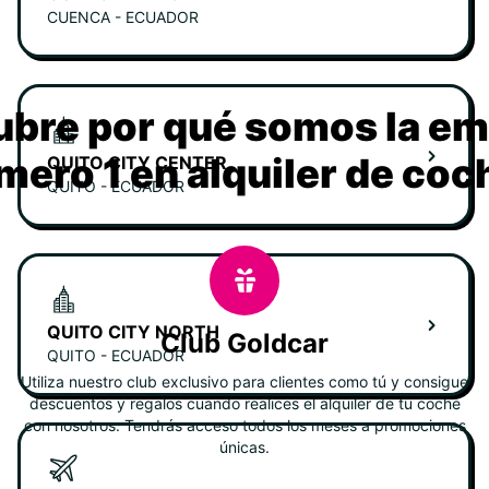
CUENCA - ECUADOR
bre por qué somos la e
mero 1 en alquiler de coc
QUITO CITY CENTER
QUITO - ECUADOR
QUITO CITY NORTH
Club Goldcar
QUITO - ECUADOR
Utiliza nuestro club exclusivo para clientes como tú y consigue
descuentos y regalos cuando realices el alquiler de tu coche
con nosotros. Tendrás acceso todos los meses a promociones
únicas.