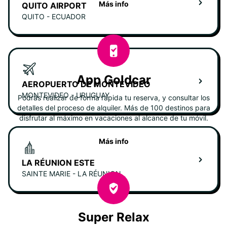
Más info
QUITO AIRPORT
QUITO - ECUADOR
App Goldcar
AEROPUERTO DE MONTEVIDEO
MONTEVIDEO - URUGUAY
Podrás realizar de forma rápida tu reserva, y consultar los
detalles del proceso de alquiler. Más de 100 destinos para
disfrutar al máximo en vacaciones al alcance de tu móvil.
Más info
LA RÉUNION ESTE
SAINTE MARIE - LA RÉUNION
Super Relax