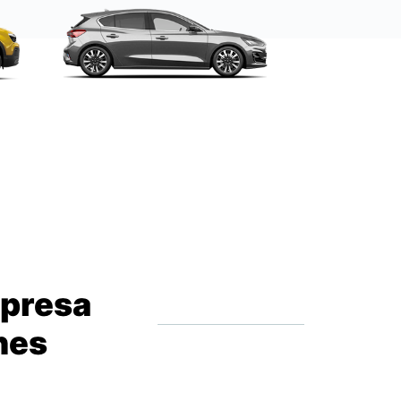
mpresa
hes