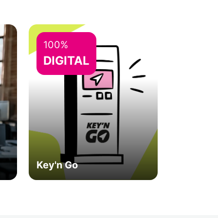
100%
DIGITAL
Key'n Go
Rápido, fácil y sin
esperas.