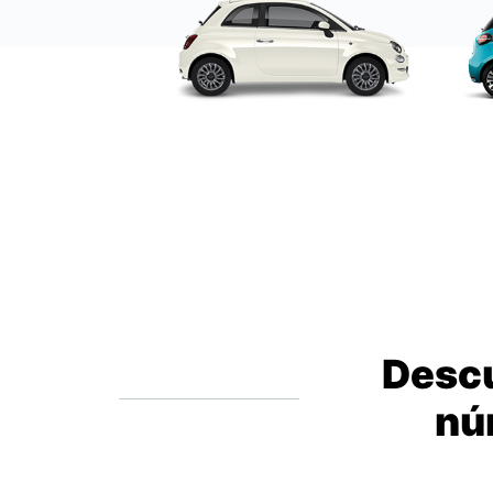
Descu
nú