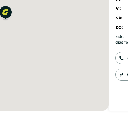
VI:
SA:
DO:
Estos 
días fe