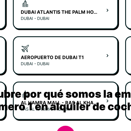
DUBAI ATLANTIS THE PALM HOTEL
DUBAI - DUBAI
AEROPUERTO DE DUBAI T1
DUBAI - DUBAI
bre por qué somos la e
AL HAMRA MALL - RAS AL KHAIMAH
mero 1 en alquiler de coc
RAS AL KHAIMAH - DUBAI