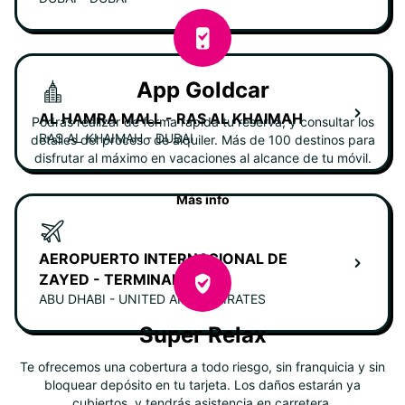
App Goldcar
AL HAMRA MALL - RAS AL KHAIMAH
Podrás realizar de forma rápida tu reserva, y consultar los
RAS AL KHAIMAH - DUBAI
detalles del proceso de alquiler. Más de 100 destinos para
disfrutar al máximo en vacaciones al alcance de tu móvil.
Más info
AEROPUERTO INTERNACIONAL DE
ZAYED - TERMINAL A
ABU DHABI - UNITED ARAB EMIRATES
Super Relax
Te ofrecemos una cobertura a todo riesgo, sin franquicia y sin
bloquear depósito en tu tarjeta. Los daños estarán ya
cubiertos, y tendrás asistencia en carretera.