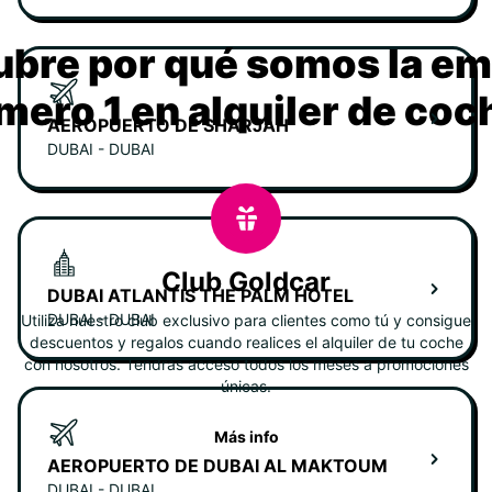
bre por qué somos la e
mero 1 en alquiler de coc
AEROPUERTO DE SHARJAH
DUBAI - DUBAI
Club Goldcar
DUBAI ATLANTIS THE PALM HOTEL
DUBAI - DUBAI
Utiliza nuestro club exclusivo para clientes como tú y consigue
descuentos y regalos cuando realices el alquiler de tu coche
con nosotros. Tendrás acceso todos los meses a promociones
únicas.
Más info
AEROPUERTO DE DUBAI AL MAKTOUM
DUBAI - DUBAI