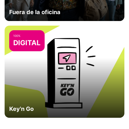
Fuera de la oficina
100%
DIGITAL
Key'n Go