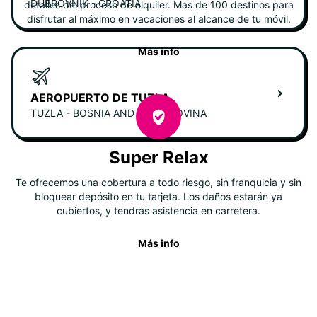
DUBROVNIK - CROATIA
detalles del proceso de alquiler. Más de 100 destinos para
disfrutar al máximo en vacaciones al alcance de tu móvil.
Más info
AEROPUERTO DE TUZLA
TUZLA - BOSNIA AND HERZEGOVINA
Super Relax
Te ofrecemos una cobertura a todo riesgo, sin franquicia y sin
bloquear depósito en tu tarjeta. Los daños estarán ya
cubiertos, y tendrás asistencia en carretera.
Más info