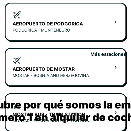
AEROPUERTO DE PODGORICA
PODGORICA - MONTENEGRO
Más estaciones
AEROPUERTO DE MOSTAR
MOSTAR - BOSNIA AND HERZEGOVINA
bre por qué somos la e
mero 1 en alquiler de coc
MOSTAR BUS - TRAIN STATION
MOSTAR - BOSNIA AND HERZEGOVINA