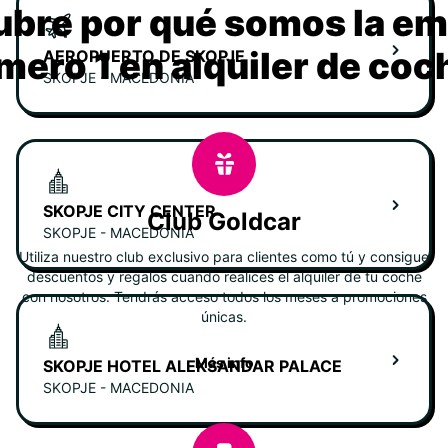
bre por qué somos la e
mero 1 en alquiler de coc
AEROPUERTO DE SKOPJE
SKOPJE - MACEDONIA
SKOPJE CITY CENTER
Club Goldcar
SKOPJE - MACEDONIA
Utiliza nuestro club exclusivo para clientes como tú y consigue
descuentos y regalos cuando realices el alquiler de tu coche
con nosotros. Tendrás acceso todos los meses a promociones
únicas.
Más info
SKOPJE HOTEL ALEKSANDAR PALACE
SKOPJE - MACEDONIA