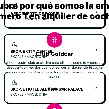
bre por qué somos la e
mero 1 en alquiler de coc
AEROPUERTO DE SKOPJE
SKOPJE - MACEDONIA
SKOPJE CITY CENTER
Club Goldcar
SKOPJE - MACEDONIA
Utiliza nuestro club exclusivo para clientes como tú y consigue
descuentos y regalos cuando realices el alquiler de tu coche
con nosotros. Tendrás acceso todos los meses a promociones
únicas.
Más info
SKOPJE HOTEL ALEKSANDAR PALACE
SKOPJE - MACEDONIA