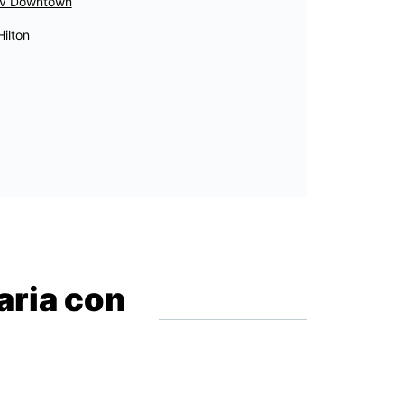
iv Downtown
Hilton
aria con