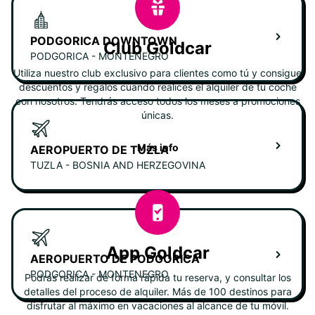
PODGORICA DOWNTOWN
Club Goldcar
PODGORICA - MONTENEGRO
Utiliza nuestro club exclusivo para clientes como tú y consigue
descuentos y regalos cuando realices el alquiler de tu coche
con nosotros. Tendrás acceso todos los meses a promociones
únicas.
Más info
AEROPUERTO DE TUZLA
TUZLA - BOSNIA AND HERZEGOVINA
App Goldcar
AEROPUERTO DE PODGORICA
PODGORICA - MONTENEGRO
Podrás realizar de forma rápida tu reserva, y consultar los
detalles del proceso de alquiler. Más de 100 destinos para
disfrutar al máximo en vacaciones al alcance de tu móvil.