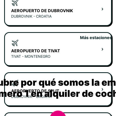
AEROPUERTO DE DUBROVNIK
DUBROVNIK - CROATIA
Más estaciones
AEROPUERTO DE TIVAT
TIVAT - MONTENEGRO
bre por qué somos la e
mero 1 en alquiler de coc
AEROPUERTO DE SPLIT
DUBROVNIK - CROATIA