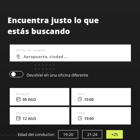
Encuentra justo lo que
estás buscando
Oficina de recogida
Devolver en una oficina diferente
Recogida
Hora
09 AGO
19:00
Devolución
Hora
12 AGO
19:00
Edad del conductor:
19-20
21-24
+25