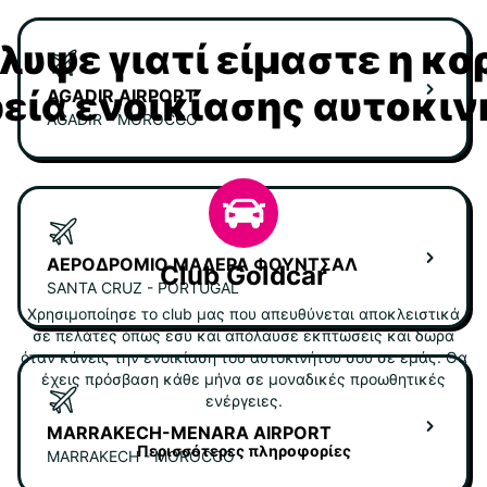
υψε γιατί είμαστε η κ
ρεία ενοικίασης αυτοκι
AGADIR AIRPORT
AGADIR - MOROCCO
ΑΕΡΟΔΡΌΜΙΟ ΜΑΔΈΡΑ ΦΟΥΝΤΣΆΛ
Club Goldcar
SANTA CRUZ - PORTUGAL
Χρησιμοποίησε το club μας που απευθύνεται αποκλειστικά
σε πελάτες όπως εσύ και απόλαυσε εκπτώσεις και δώρα
όταν κάνεις την ενοικίαση του αυτοκινήτου σου σε εμάς. Θα
έχεις πρόσβαση κάθε μήνα σε μοναδικές προωθητικές
ενέργειες.
MARRAKECH-MENARA AIRPORT
Περισσότερες πληροφορίες
MARRAKECH - MOROCCO