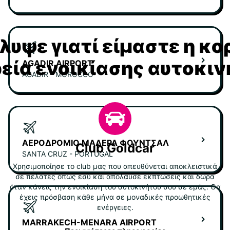
υψε γιατί είμαστε η κ
ρεία ενοικίασης αυτοκι
AGADIR AIRPORT
AGADIR - MOROCCO
ΑΕΡΟΔΡΌΜΙΟ ΜΑΔΈΡΑ ΦΟΥΝΤΣΆΛ
Club Goldcar
SANTA CRUZ - PORTUGAL
Χρησιμοποίησε το club μας που απευθύνεται αποκλειστικά
σε πελάτες όπως εσύ και απόλαυσε εκπτώσεις και δώρα
όταν κάνεις την ενοικίαση του αυτοκινήτου σου σε εμάς. Θα
έχεις πρόσβαση κάθε μήνα σε μοναδικές προωθητικές
ενέργειες.
MARRAKECH-MENARA AIRPORT