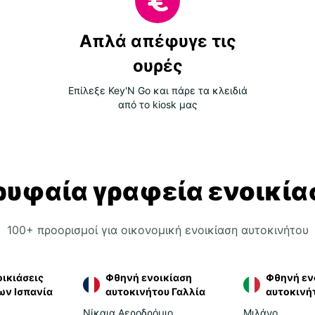
Απλά απέφυγε τις
ουρές
Επίλεξε Key'N Go και πάρε τα κλειδιά
από το kiosk μας
ρυφαία γραφεία ενοικία
100+ προορισμοί για οικονομική ενοικίαση αυτοκινήτου
ικιάσεις
Φθηνή ενοικίαση
Φθηνή εν
ων Ισπανία
αυτοκινήτου Γαλλία
αυτοκινήτ
Νίκαια Αεροδρόμιο
Μιλάνο