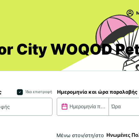
M
hor City WOQOD Pet
ς
Ημερομηνία και ώρα παραλαβής
Ίδια επιστροφή
Μένω στον/στη/στο