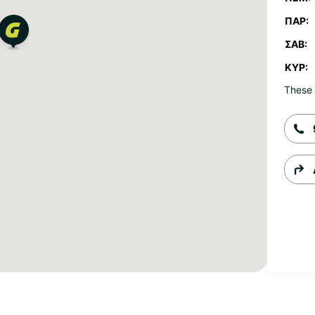
ΠΑΡ:
ΣΆΒ:
ΚΥΡ:
These 