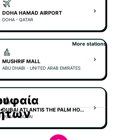
DOHA HAMAD AIRPORT
DOHA - QATAR
More stations
MUSHRIF MALL
ABU DHABI - UNITED ARAB EMIRATES
ορυφαία
DUBAI ATLANTIS THE PALM HOTEL
νήτων
DUBAI - DUBAI