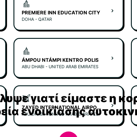
PREMIERE INN EDUCATION CITY
DOHA - QATAR
ÁMPOU NTÁMPI KENTRO POLIS
ABU DHABI - UNITED ARAB EMIRATES
υψε γιατί είμαστε η κ
ZAYED INTERNATIONAL AIRPORT - TERMINAL A
ρεία ενοικίασης αυτοκι
ABU DHABI - UNITED ARAB EMIRATES