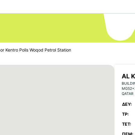
hor Kentro Polis Woqod Petrol Station
AL 
BUILDI
STA
MG52+
QATAR
ΔΕΥ:
ΤΡ:
ΤΕΤ:
ΠΈΜ: