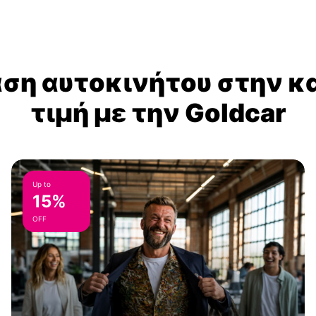
αση αυτοκινήτου στην κ
τιμή με την Goldcar
Up to
15%
OFF