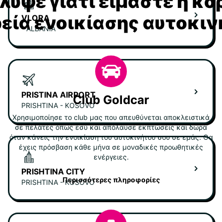
υψε γιατί είμαστε η κ
ρεία ενοικίασης αυτοκι
VLORA
- ALBANIA
PRISTINA AIRPORT
Club Goldcar
PRISHTINA - KOSOVO
Χρησιμοποίησε το club μας που απευθύνεται αποκλειστικά
σε πελάτες όπως εσύ και απόλαυσε εκπτώσεις και δώρα
όταν κάνεις την ενοικίαση του αυτοκινήτου σου σε εμάς. Θα
έχεις πρόσβαση κάθε μήνα σε μοναδικές προωθητικές
ενέργειες.
PRISHTINA CITY
Περισσότερες πληροφορίες
PRISHTINA - KOSOVO