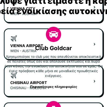
υψε γιατί είμαστε η κ
ρεία ενοικίασης αυτοκι
VIENNA CITY
WIEN - AUSTRIA
VIENNA AIRPORT
Club Goldcar
WIEN - AUSTRIA
Χρησιμοποίησε το club μας που απευθύνεται αποκλειστικά
σε πελάτες όπως εσύ και απόλαυσε εκπτώσεις και δώρα
όταν κάνεις την ενοικίαση του αυτοκινήτου σου σε εμάς. Θα
έχεις πρόσβαση κάθε μήνα σε μοναδικές προωθητικές
ενέργειες.
CHISINAU AIRPORT
Περισσότερες πληροφορίες
CHISINAU - MOLDOVA