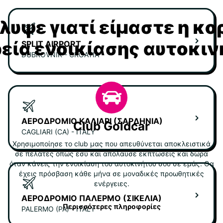
υψε γιατί είμαστε η κ
ρεία ενοικίασης αυτοκι
SPLIT AIRPORT
DUBROVNIK - CROATIA
ΑΕΡΟΔΡΌΜΙΟ ΚΆΛΙΑΡΙ (ΣΑΡΔΗΝΊΑ)
Club Goldcar
CAGLIARI (CA) - ITALY
Χρησιμοποίησε το club μας που απευθύνεται αποκλειστικά
σε πελάτες όπως εσύ και απόλαυσε εκπτώσεις και δώρα
όταν κάνεις την ενοικίαση του αυτοκινήτου σου σε εμάς. Θα
έχεις πρόσβαση κάθε μήνα σε μοναδικές προωθητικές
ενέργειες.
ΑΕΡΟΔΡΌΜΙΟ ΠΑΛΈΡΜΟ (ΣΙΚΕΛΊΑ)
Περισσότερες πληροφορίες
PALERMO (PA) - ITALY