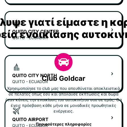
υψε γιατί είμαστε η κ
ρεία ενοικίασης αυτοκι
QUITO CITY CENTER
QUITO - ECUADOR
QUITO CITY NORTH
Club Goldcar
QUITO - ECUADOR
Χρησιμοποίησε το club μας που απευθύνεται αποκλειστικά
σε πελάτες όπως εσύ και απόλαυσε εκπτώσεις και δώρα
όταν κάνεις την ενοικίαση του αυτοκινήτου σου σε εμάς. Θα
έχεις πρόσβαση κάθε μήνα σε μοναδικές προωθητικές
ενέργειες.
QUITO AIRPORT
Περισσότερες πληροφορίες
QUITO - ECUADOR