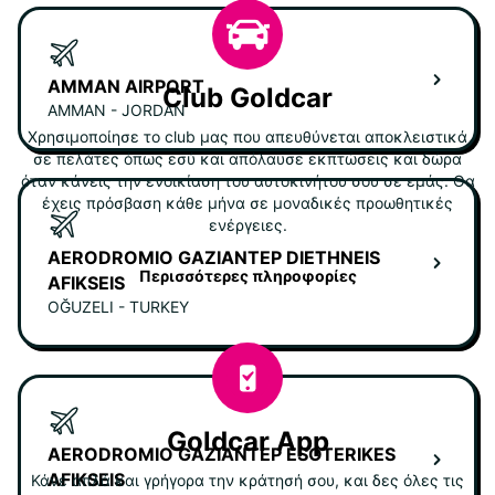
AMMAN AIRPORT
Club Goldcar
AMMAN - JORDAN
Χρησιμοποίησε το club μας που απευθύνεται αποκλειστικά
σε πελάτες όπως εσύ και απόλαυσε εκπτώσεις και δώρα
όταν κάνεις την ενοικίαση του αυτοκινήτου σου σε εμάς. Θα
έχεις πρόσβαση κάθε μήνα σε μοναδικές προωθητικές
ενέργειες.
AERODROMIO GAZIANTEP DIETHNEIS
Περισσότερες πληροφορίες
AFIKSEIS
OĞUZELI - TURKEY
Goldcar App
AERODROMIO GAZIANTEP ESOTERIKES
AFIKSEIS
Κάνε απλά και γρήγορα την κράτησή σου, και δες όλες τις