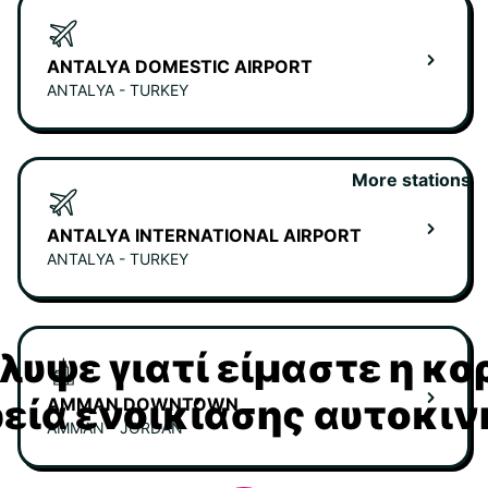
ANTALYA DOMESTIC AIRPORT
ANTALYA - TURKEY
More stations
ANTALYA INTERNATIONAL AIRPORT
ANTALYA - TURKEY
υψε γιατί είμαστε η κ
ρεία ενοικίασης αυτοκι
AMMAN DOWNTOWN
AMMAN - JORDAN