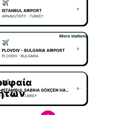
ISTANBUL AIRPORT
ARNAVUTKÖY - TURKEY
More stations
PLOVDIV - BULGARIA AIRPORT
PLOVDIV - BULGARIA
ορυφαία
ISTAMBUL SABIHA GÖKÇEN HAVALIMANI
νήτων
ISTANBUL - TURKEY