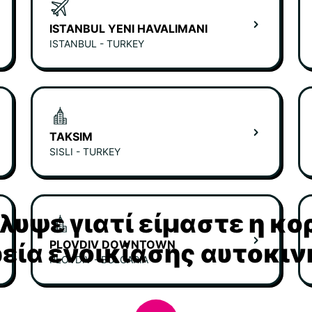
ISTANBUL YENI HAVALIMANI
ISTANBUL - TURKEY
TAKSIM
SISLI - TURKEY
υψε γιατί είμαστε η κ
PLOVDIV DOWNTOWN
ρεία ενοικίασης αυτοκι
PLOVDIV - BULGARIA