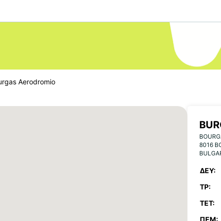
urgas Aerodromio
BUR
BOURG
8016 
BULGA
ΔΕΥ:
ΤΡ:
ΤΕΤ:
ΠΈΜ: