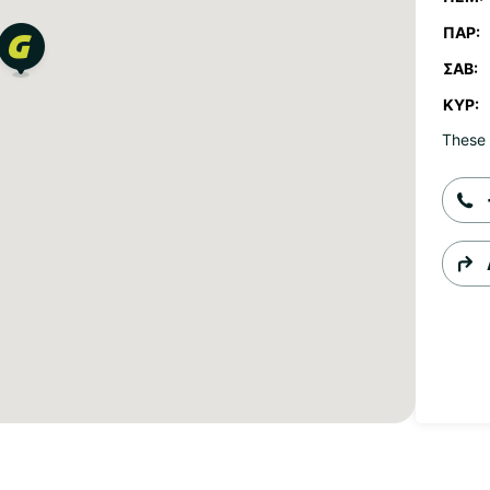
ΠΑΡ:
ΣΆΒ:
ΚΥΡ:
These 