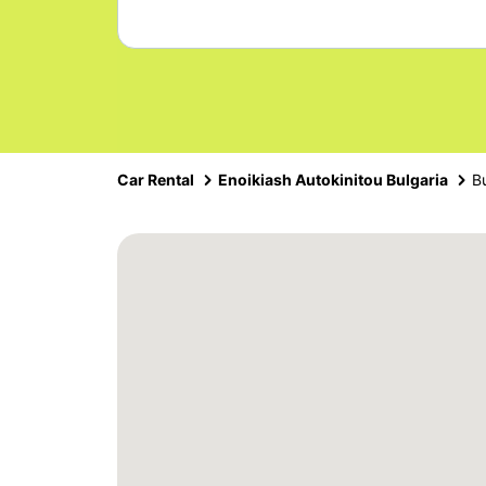
Car Rental
Enoikiash Autokinitou Bulgaria
B