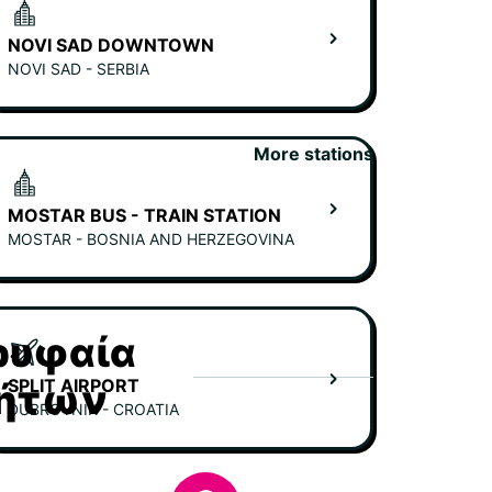
NOVI SAD DOWNTOWN
NOVI SAD - SERBIA
More stations
MOSTAR BUS - TRAIN STATION
MOSTAR - BOSNIA AND HERZEGOVINA
ορυφαία
SPLIT AIRPORT
νήτων
DUBROVNIK - CROATIA