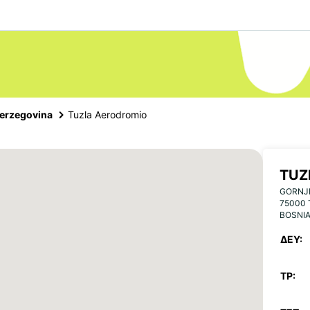
Herzegovina
Tuzla Aerodromio
TUZ
GORNJ
75000
BOSNI
ΔΕΥ:
ΤΡ: