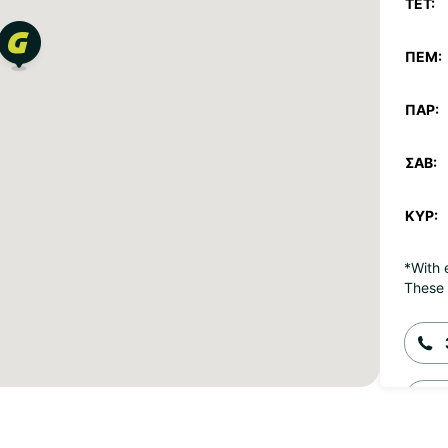
ΤΕΤ:
ΠΈΜ:
ΠΑΡ:
ΣΆΒ:
ΚΥΡ:
*With 
These 