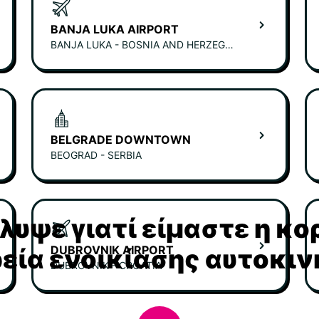
BANJA LUKA AIRPORT
BANJA LUKA - BOSNIA AND HERZEGOVINA
BELGRADE DOWNTOWN
BEOGRAD - SERBIA
υψε γιατί είμαστε η κ
DUBROVNIK AIRPORT
ρεία ενοικίασης αυτοκι
DUBROVNIK - CROATIA