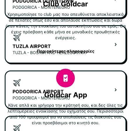
PODGORICA DOWNTOWN
Club Goldcar
PODGORICA - MONTENEGRO
Χρησιμοποίησε το club μας που απευθύνεται αποκλειστικά
σε πελάτες όπως εσύ και απόλαυσε εκπτώσεις και δώρα
όταν κάνεις την ενοικίαση του αυτοκινήτου σου σε εμάς. Θα
έχεις πρόσβαση κάθε μήνα σε μοναδικές προωθητικές
ενέργειες.
TUZLA AIRPORT
Περισσότερες πληροφορίες
TUZLA - BOSNIA AND HERZEGOVINA
PODGORICA AIRPORT
Goldcar App
PODGORICA - MONTENEGRO
Κάνε απλά και γρήγορα την κράτησή σου, και δες όλες τις
λεπτομέρειες ενοικίασης του οχήματός σου. Περισσότεροι
από 100 προορισμοί για να απολαύσεις τις διακοπές σου
είναι προσβάσιμοι στο κινητό σου.