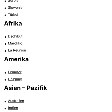
Serbien
Slowenien
Türkei
Afrika
Dschibuti
Marokko
La Réunion
Amerika
Ecuador
Uruguay
Asien – Pazifik
Australien
Indien