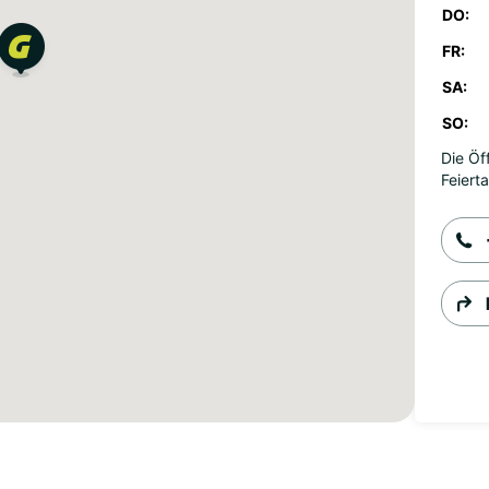
DO:
FR:
SA:
SO:
Die Öf
Feiert