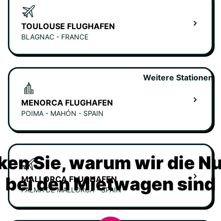
TOULOUSE FLUGHAFEN
BLAGNAC - FRANCE
Weitere Stationen
MENORCA FLUGHAFEN
POIMA - MAHÓN - SPAIN
ken Sie, warum wir die N
bei den Mietwagen sind
MALLORCA FLUGHAFEN
PALMA DE MALLORCA - SPAIN