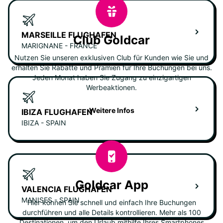
MARSEILLE FLUGHAFEN
Club Goldcar
MARIGNANE - FRANCE
Nutzen Sie unseren exklusiven Club für Kunden wie Sie und
erhalten Sie Rabatte und Prämien für Ihre Buchungen bei uns.
Jeden Monat haben Sie Zugang zu einzigartigen
Werbeaktionen.
Weitere Infos
IBIZA FLUGHAFEN
IBIZA - SPAIN
Goldcar App
VALENCIA FLUGHAFEN
MANISES - SPAIN
Hier können Sie schnell und einfach Ihre Buchungen
durchführen und alle Details kontrollieren. Mehr als 100
Destinationen, um den Urlaub mithilfe Ihres Smartphones