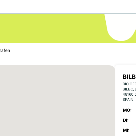
hafen
BIL
BIO OF
BILBO,
48160 
SPAIN
MO:
DI:
MI: