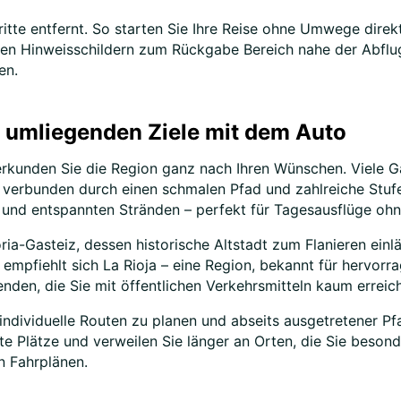
itte entfernt. So starten Sie Ihre Reise ohne Umwege direkt
ren Hinweisschildern zum Rückgabe Bereich nahe der Abflug
en.
e umliegenden Ziele mit dem Auto
rkunden Sie die Region ganz nach Ihren Wünschen. Viele 
l, verbunden durch einen schmalen Pfad und zahlreiche Stuf
s und entspannten Stränden – perfekt für Tagesausflüge oh
ria-Gasteiz, dessen historische Altstadt zum Flanieren einl
 empfiehlt sich La Rioja – eine Region, bekannt für hervorr
genden, die Sie mit öffentlichen Verkehrsmitteln kaum errei
 individuelle Routen zu planen und abseits ausgetretener Pf
e Plätze und verweilen Sie länger an Orten, die Sie besond
n Fahrplänen.