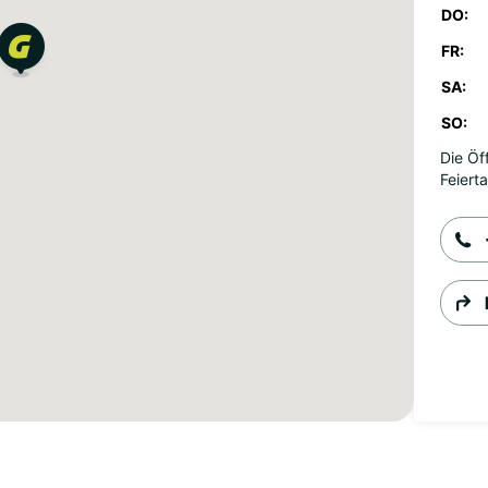
DO:
FR:
SA:
SO:
Die Öf
Feiert