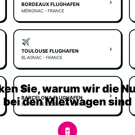
BORDEAUX FLUGHAFEN
MÉRIGNAC - FRANCE
TOULOUSE FLUGHAFEN
BLAGNAC - FRANCE
ken Sie, warum wir die N
BARCELONA FLUGHAFEN
bei den Mietwagen sind
EL PRAT DE LLOBREGAT - SPAIN