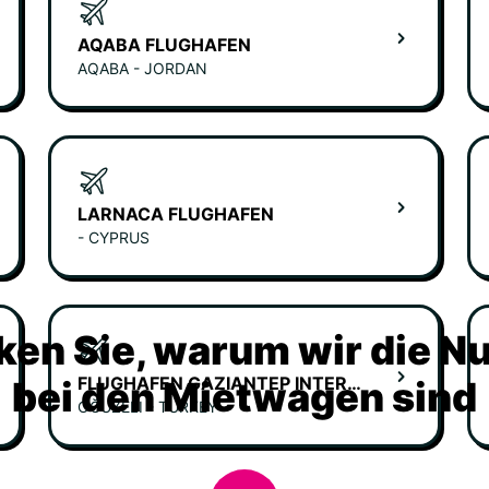
AQABA FLUGHAFEN
AQABA - JORDAN
LARNACA FLUGHAFEN
- CYPRUS
ken Sie, warum wir die N
FLUGHAFEN GAZIANTEP INTERNATIONALE ANKUNFT
bei den Mietwagen sind
OĞUZELI - TURKEY