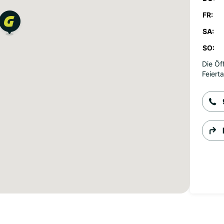
FR:
SA:
SO:
Die Öf
Feiert