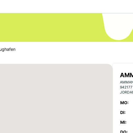
ughafen
AMM
AMMAN 
94217
JORDA
MO:
DI:
MI:
DO: