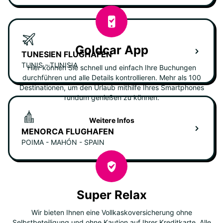
Goldcar App
TUNESIEN FLUGHAFEN
TUNIS - TUNISIA
Hier können Sie schnell und einfach Ihre Buchungen
durchführen und alle Details kontrollieren. Mehr als 100
Destinationen, um den Urlaub mithilfe Ihres Smartphones
rundum genießen zu können.
Weitere Infos
MENORCA FLUGHAFEN
POIMA - MAHÓN - SPAIN
Super Relax
Wir bieten Ihnen eine Vollkaskoversicherung ohne
Selbstbeteiligung und ohne Kaution auf Ihrer Kreditkarte. Alle