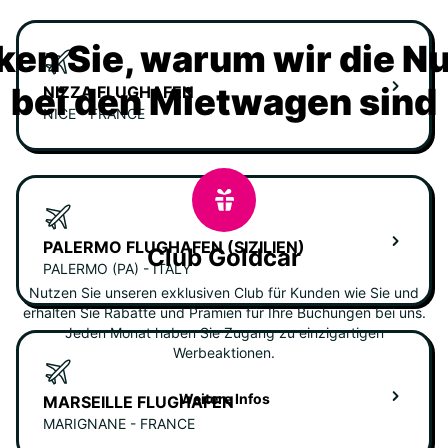
ken Sie, warum wir die N
bei den Mietwagen sind
NIZZA FLUGHAFEN
NICE - FRANCE
PALERMO FLUGHAFEN (SIZILIEN)
Club Goldcar
PALERMO (PA) - ITALY
Nutzen Sie unseren exklusiven Club für Kunden wie Sie und
erhalten Sie Rabatte und Prämien für Ihre Buchungen bei uns.
Jeden Monat haben Sie Zugang zu einzigartigen
Werbeaktionen.
Weitere Infos
MARSEILLE FLUGHAFEN
MARIGNANE - FRANCE