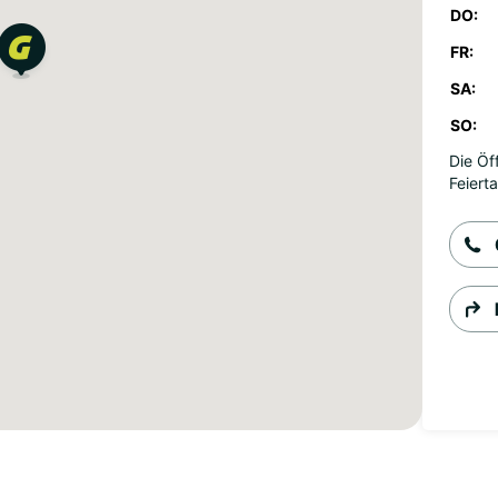
DO:
FR:
SA:
SO:
Die Öf
Feiert