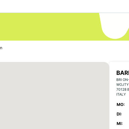
en
BAR
BRI ON
WOJTYL
70128 B
ITALY
MO:
DI:
MI: